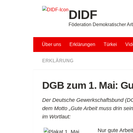
Unter dem Inhalt
DIDF
Föderation Demokratischer Arb
Über uns
Erklärungen
Türkei
Vid
ERKLÄRUNG
DGB zum 1. Mai: Gu
Der Deutsche Gewerkschaftsbund (DGB
dem Motto „Gute Arbeit muss drin sein“
im Wortlaut:
Nur gute Arbeit