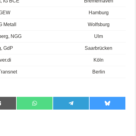
t, IG BCE
Bremerhaven
, GEW
Hamburg
G Metall
Wolfsburg
berg, NGG
Ulm
g, GdP
Saarbrücken
ver.di
Köln
Transnet
Berlin
Share
Share
Share
Share
on
on
on
on
Email
WhatsApp
Telegram
Bluesky