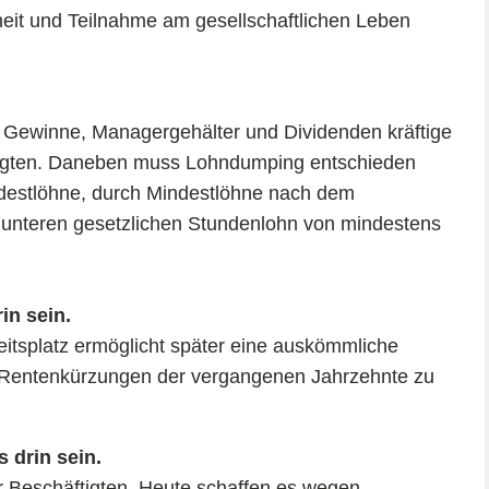
heit und Teilnahme am gesellschaftlichen Leben
r Gewinne, Managergehälter und Dividenden kräftige
tigten. Daneben muss Lohndumping entschieden
ndestlöhne, durch Mindestlöhne nach dem
 unteren gesetzlichen Stundenlohn von mindestens
in sein.
beitsplatz ermöglicht später eine auskömmliche
n Rentenkürzungen der vergangenen Jahrzehnte zu
 drin sein.
r Beschäftigten. Heute schaffen es wegen