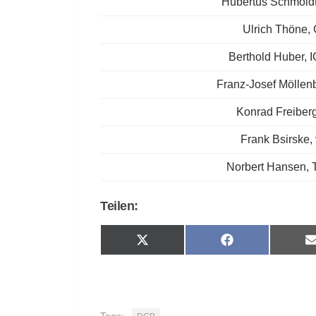
Hubertus Schmold
Ulrich Thöne
Berthold Huber, I
Franz-Josef Möllen
Konrad Freiber
Frank Bsirske, 
Norbert Hansen, 
Teilen:
Share
Share
on
on
X
Facebook
(Twitter)
Tags: