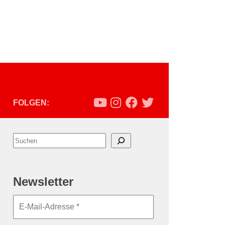
FOLGEN:
Suchen
Newsletter