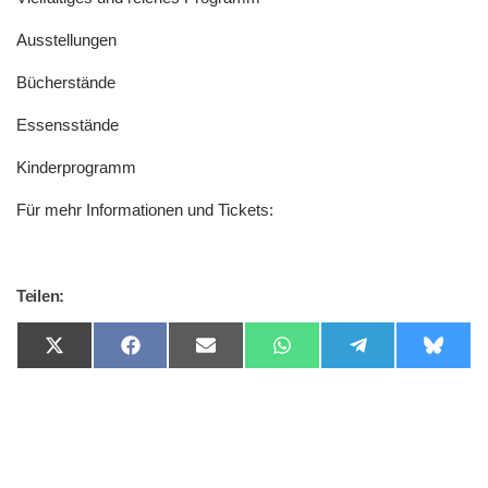
Ausstellungen
Bücherstände
Essensstände
Kinderprogramm
Für mehr Informationen und Tickets:
Teilen:
Share
Share
Share
Share
Share
Share
on
on
on
on
on
on
X
Facebook
Email
WhatsApp
Telegram
Bluesk
(Twitter)