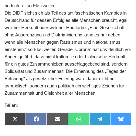
bedeuten“, so Eksi weiter.
Die DIDF sieht sich als Teil des antifaschistischen Kampfes in
Deutschland für dessen Erfolg es alle Menschen braucht, egal
welcher Herkunft oder welcher Hautfarbe. „Eine Gesellschaft
ohne Ausgrenzung und Diskriminierung kann es nur geben,
wenn alle Menschen gegen Rassismus und Nationalismus
einstehen.“ so Eksi weiter. Gerade „Corona“ hat uns deutlich vor
Augen geführt, dass nicht kulturelle oder biologische Herkunft
für ein gutes Zusammenleben ausschlaggebend sind, sondern
Solidarität und Zusammenhalt. Die Ernennung des „Tages der
Befreiung“ als gesetzlicher Feiertag wäre daher nicht nur
symbolisch, sondern auch politisch ein wichtiges Zeichen für
Zusammenhalt und Gleichheit aller Menschen.
Teilen:
Share
Share
Share
Share
Share
Share
on
on
on
on
on
on
X
Facebook
Email
WhatsApp
Telegram
Bluesk
(Twitter)