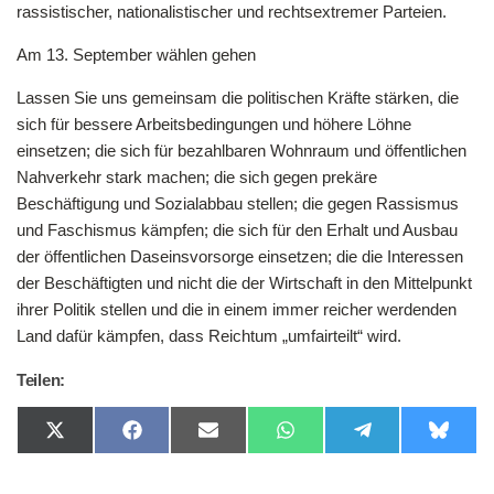
rassistischer, nationalistischer und rechtsextremer Parteien.
Am 13. September wählen gehen
Lassen Sie uns gemeinsam die politischen Kräfte stärken, die
sich für bessere Arbeitsbedingungen und höhere Löhne
einsetzen; die sich für bezahlbaren Wohnraum und öffentlichen
Nahverkehr stark machen; die sich gegen prekäre
Beschäftigung und Sozialabbau stellen; die gegen Rassismus
und Faschismus kämpfen; die sich für den Erhalt und Ausbau
der öffentlichen Daseinsvorsorge einsetzen; die die Interessen
der Beschäftigten und nicht die der Wirtschaft in den Mittelpunkt
ihrer Politik stellen und die in einem immer reicher werdenden
Land dafür kämpfen, dass Reichtum „umfairteilt“ wird.
Teilen:
Share
Share
Share
Share
Share
Share
on
on
on
on
on
on
X
Facebook
Email
WhatsApp
Telegram
Bluesk
(Twitter)