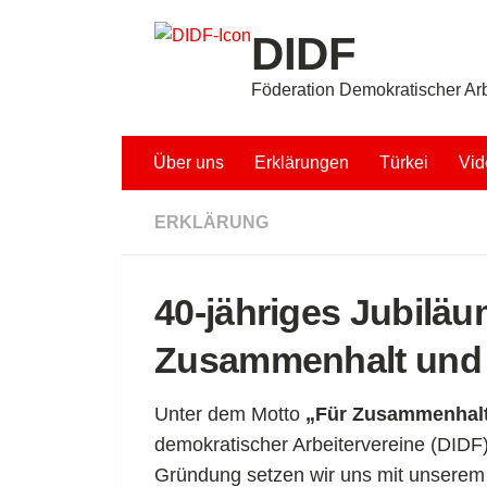
Unter dem Inhalt
DIDF
Föderation Demokratischer Arb
Über uns
Erklärungen
Türkei
Vid
ERKLÄRUNG
40-jähriges Jubiläu
Zusammenhalt und S
Unter dem Motto
„Für Zusammenhalt 
demokratischer Arbeitervereine (DIDF)
Gründung setzen wir uns mit unserem