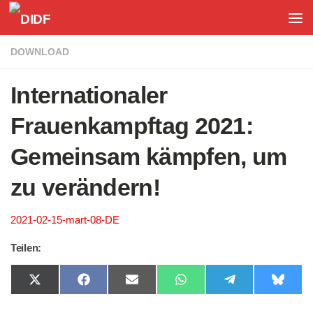
Unter dem Inhalt
DOWNLOAD
Internationaler
Frauenkampftag 2021:
Gemeinsam kämpfen, um
zu verändern!
2021-02-15-mart-08-DE
Teilen:
Share
Share
Share
Share
Share
Share
on
on
on
on
on
on
X
Facebook
Email
WhatsApp
Telegram
Bluesk