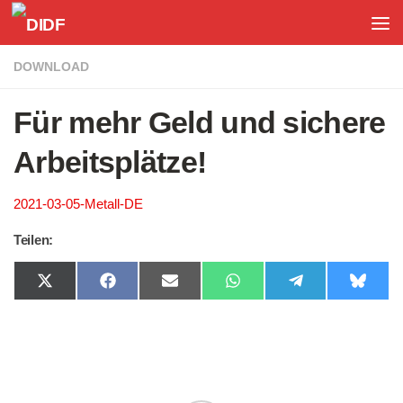
Unter dem Inhalt
DOWNLOAD
Für mehr Geld und sichere
Arbeitsplätze!
2021-03-05-Metall-DE
Teilen:
Share
Share
Share
Share
Share
Share
on
on
on
on
on
on
X
Facebook
Email
WhatsApp
Telegram
Bluesk
(Twitter)