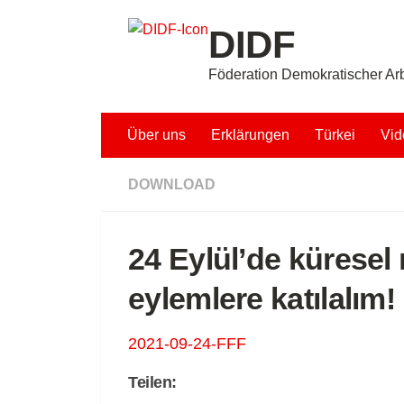
Unter dem Inhalt
DIDF
Föderation Demokratischer Arb
Über uns
Erklärungen
Türkei
Vid
DOWNLOAD
24 Eylül’de küresel
eylemlere katılalım!
2021-09-24-FFF
Teilen: