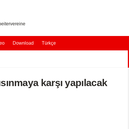
eitervereine
eo
Download
Türkçe
 ısınmaya karşı yapılacak