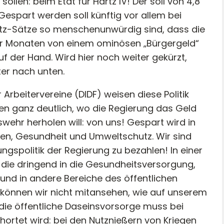
len: beim Etat für Hartz IV! Der soll von 4,8
 Gespart werden soll künftig vor allem bei
artz-Sätze so menschenunwürdig sind, dass die
ar Monaten von einem ominösen „Bürgergeld“
auf der Hand. Wird hier noch weiter gekürzt,
er nach unten.
Arbeitervereine (DIDF) weisen diese Politik
hen ganz deutlich, wo die Regierung das Geld
eswehr herholen will: von uns! Gespart wird in
oten, Gesundheit und Umweltschutz. Wir sind
ungspolitik der Regierung zu bezahlen! In einer
ss die dringend in die Gesundheitsversorgung,
t und in andere Bereiche des öffentlichen
 können wir nicht mitansehen, wie auf unserem
 die öffentliche Daseinsvorsorge muss bei
ortet wird: bei den Nutznießern von Kriegen