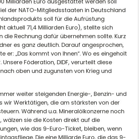
 Milliarden Euro ausgestattet werden soll
iel der NATO-Mitgliedsstaaten in Deutschland
landsprodukts soll für die Aufrüstung
ktuell 71,4 Milliarden Euro), stellte sich
n die Rechnung dafür übernehmen sollte. Kurz
dner es ganz deutlich. Darauf angesprochen,
 er: „Das kommt von Ihnen“. Wo es eingeholt
. Unsere Föderation, DIDF, verurteilt diese
n nach oben und zugunsten von Krieg und
, immer weiter steigenden Energie-, Benzin- und
s wir Werktätigen, die am stärksten von der
insteuern. Während u.a. Mineralölkonzerne noch
wälzen sie die Kosten direkt auf die
tungen, wie das 9-Euro-Ticket, bleiben, wenn
ntagsfliege. Die eine Milliarde Euro, die das 9-