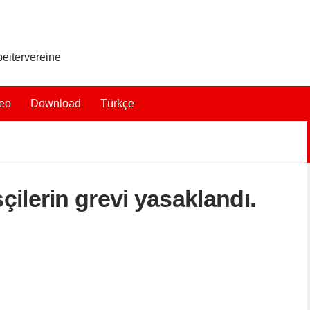
eitervereine
eo
Download
Türkçe
çilerin grevi yasaklandı.