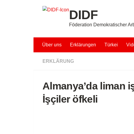
Unter dem Inhalt
DIDF
Föderation Demokratischer Arb
Über uns
Erklärungen
Türkei
Vid
ERKLÄRUNG
Almanya’da liman iş
İşçiler öfkeli