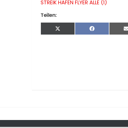
STREIK HAFEN FLYER ALLE (1)
Teilen:
Share
Share
on
on
X
Facebook
(Twitter)