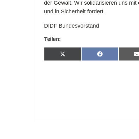
der Gewalt. Wir solidarisieren uns m
und in Sicherheit fordert.
DIDF Bundesvorstand
Teilen:
Share
Share
on
on
X
Facebook
(Twitter)