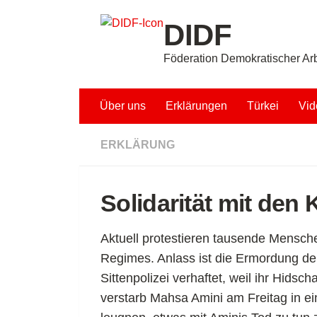
Unter dem Inhalt
DIDF
Föderation Demokratischer Arb
Über uns
Erklärungen
Türkei
Vid
ERKLÄRUNG
Solidarität mit den
Aktuell protestieren tausende Menschen
Regimes. Anlass ist die Ermordung de
Sittenpolizei verhaftet, weil ihr Hidsc
verstarb Mahsa Amini am Freitag in ei