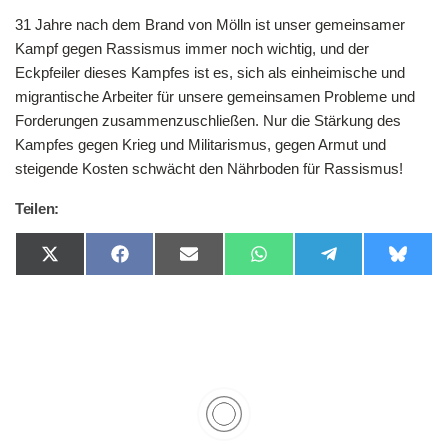
31 Jahre nach dem Brand von Mölln ist unser gemeinsamer
Kampf gegen Rassismus immer noch wichtig, und der
Eckpfeiler dieses Kampfes ist es, sich als einheimische und
migrantische Arbeiter für unsere gemeinsamen Probleme und
Forderungen zusammenzuschließen. Nur die Stärkung des
Kampfes gegen Krieg und Militarismus, gegen Armut und
steigende Kosten schwächt den Nährboden für Rassismus!
Teilen:
Share
Share
Share
Share
Share
Share
on
on
on
on
on
on
X
Facebook
Email
WhatsApp
Telegram
Bluesk
(Twitter)