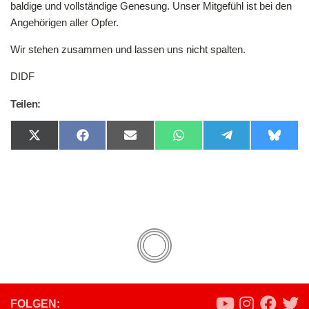
baldige und vollständige Genesung. Unser Mitgefühl ist bei den
Angehörigen aller Opfer.
Wir stehen zusammen und lassen uns nicht spalten.
DIDF
Teilen:
Share
Share
Share
Share
Share
Share
on
on
on
on
on
on
X
Facebook
Email
WhatsApp
Telegram
Bluesk
(Twitter)
FOLGEN: