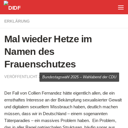
Unter dem Inhalt
ERKLÄRUNG
Mal wieder Hetze im
Namen des
Frauenschutzes
VERÖFFENTLICHT
26. MÄRZ 2026
Bundestagswahl 2025 – Wahlabend der CDU
Der Fall von Collien Fernandez hätte eigentlich allen, die ein
ernsthaftes Interesse an der Bekämpfung sexualisierter Gewalt
und digitalem sexuellem Missbrauch haben, deutlich machen
müssen, dass wir in Deutschland – einem sogenannten
Täterparadies – ein massives Problem haben. Ein Problem,
das in aller Regel patriarchalen Strukturen, häufig sogar aus