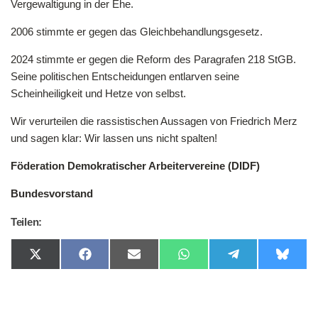
Vergewaltigung in der Ehe.
2006 stimmte er gegen das Gleichbehandlungsgesetz.
2024 stimmte er gegen die Reform des Paragrafen 218 StGB.
Seine politischen Entscheidungen entlarven seine
Scheinheiligkeit und Hetze von selbst.
Wir verurteilen die rassistischen Aussagen von Friedrich Merz
und sagen klar: Wir lassen uns nicht spalten!
Föderation Demokratischer Arbeitervereine (DIDF)
Bundesvorstand
Teilen:
Share
Share
Share
Share
Share
Share
on
on
on
on
on
on
X
Facebook
Email
WhatsApp
Telegram
Bluesk
(Twitter)