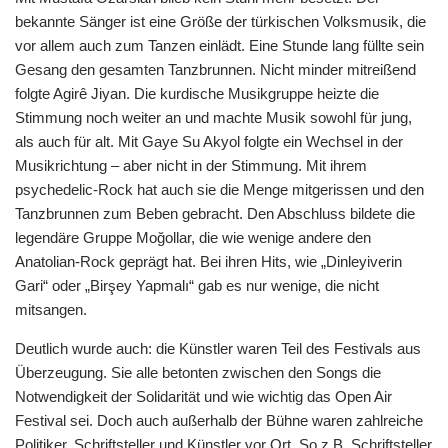
bekannte Sänger ist eine Größe der türkischen Volksmusik, die
vor allem auch zum Tanzen einlädt. Eine Stunde lang füllte sein
Gesang den gesamten Tanzbrunnen. Nicht minder mitreißend
folgte Agirê Jiyan. Die kurdische Musikgruppe heizte die
Stimmung noch weiter an und machte Musik sowohl für jung,
als auch für alt. Mit Gaye Su Akyol folgte ein Wechsel in der
Musikrichtung – aber nicht in der Stimmung. Mit ihrem
psychedelic-Rock hat auch sie die Menge mitgerissen und den
Tanzbrunnen zum Beben gebracht. Den Abschluss bildete die
legendäre Gruppe Moğollar, die wie wenige andere den
Anatolian-Rock geprägt hat. Bei ihren Hits, wie „Dinleyiverin
Gari“ oder „Birşey Yapmalı“ gab es nur wenige, die nicht
mitsangen.
Deutlich wurde auch: die Künstler waren Teil des Festivals aus
Überzeugung. Sie alle betonten zwischen den Songs die
Notwendigkeit der Solidarität und wie wichtig das Open Air
Festival sei. Doch auch außerhalb der Bühne waren zahlreiche
Politiker, Schriftsteller und Künstler vor Ort. So z.B. Schriftsteller