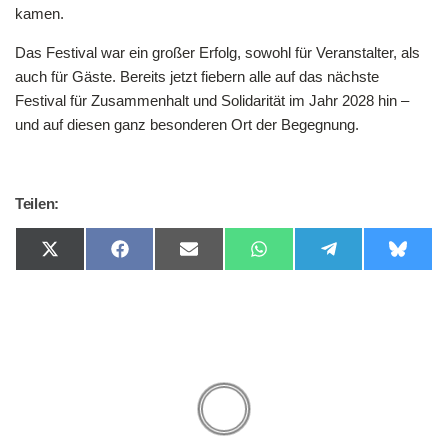
kamen.
Das Festival war ein großer Erfolg, sowohl für Veranstalter, als
auch für Gäste. Bereits jetzt fiebern alle auf das nächste
Festival für Zusammenhalt und Solidarität im Jahr 2028 hin –
und auf diesen ganz besonderen Ort der Begegnung.
Teilen:
Share
Share
Share
Share
Share
Share
on
on
on
on
on
on
X
Facebook
Email
WhatsApp
Telegram
Bluesk
(Twitter)