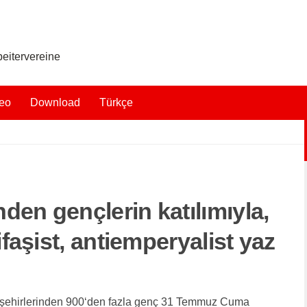
eitervereine
eo
Download
Türkçe
den gençlerin katılımıyla,
ifaşist, antiemperyalist yaz
k şehirlerinden 900‘den fazla genç 31 Temmuz Cuma