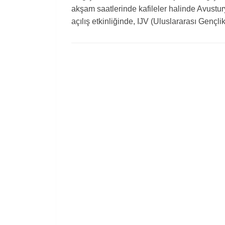
akşam saatlerinde kafileler halinde Avustu
açılış etkinliğinde, IJV (Uluslararası Gençli
AKTUELLES
/
ERKLÄRUNG
1. AUGUST 20
900 Jugendliche am
Attersee: Das international
Sommercamp 2026 hat
begonnen! *
Mit Jugendlichen aus 18 Ländern aus
allen Regionen der Welt ist heute das 2
internationale, antifaschistische,
antiimperialistische und demokratische
Jugendcamp 2026 gestartet. Nachdem
gestern Ankunft und Aufbau bei