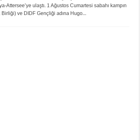
rya-Attersee’ye ulaştı. 1 Ağustos Cumartesi sabahı kampın
k Birliği) ve DIDF Gençliği adına Hugo...
26
AKTUELLES
26. JULI 2026
DIDF steht an der Seite der
e
Betroffenen des Anschlags
auf den CSD in Berlin
Die Föderation Demokratischer
Arbeitervereine (DIDF) ist bestürzt über
den Anschlag, der gestern Abend auf den
9.
Berliner Christopher Street Day verübt
wurde, bei dem eine Person getötet und
mindestens 16 weitere verletzt wurden.
Den Betroffenen...