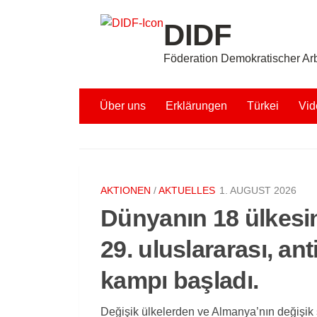
Unter dem Inhalt
DIDF
Föderation Demokratischer Arb
Über uns
Erklärungen
Türkei
Vid
AKTIONEN
/
AKTUELLES
1. AUGUST 2026
Dünyanın 18 ülkesin
29. uluslararası, ant
kampı başladı.
Değişik ülkelerden ve Almanya’nın değişi