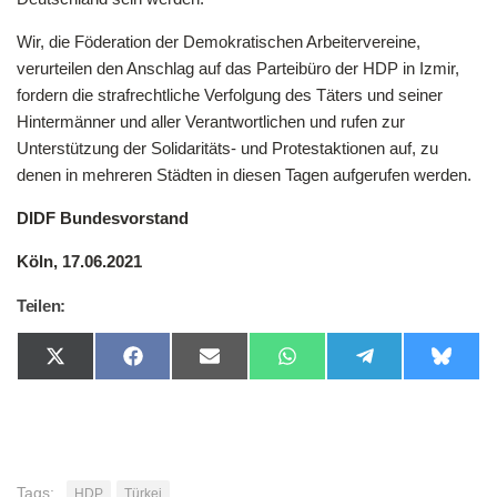
Wir, die Föderation der Demokratischen Arbeitervereine,
verurteilen den Anschlag auf das Parteibüro der HDP in Izmir,
fordern die strafrechtliche Verfolgung des Täters und seiner
Hintermänner und aller Verantwortlichen und rufen zur
Unterstützung der Solidaritäts- und Protestaktionen auf, zu
denen in mehreren Städten in diesen Tagen aufgerufen werden.
DIDF Bundesvorstand
Köln, 17.06.2021
Teilen:
Share
Share
Share
Share
Share
Share
on
on
on
on
on
on
X
Facebook
Email
WhatsApp
Telegram
Bluesk
(Twitter)
Tags:
HDP
Türkei