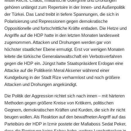
Mittel Recht: Chaos, militärische Übergriffe und Drohungen
gehören unlängst zum Repertoire in der Innen- und Außenpolitik
der Türkei. Das Land treibt in tiefere Spannungen, die sich in
Polarisierung und Repressionen gegen demokratische
Oppositionelle und fortschrittliche Kräfte entladen. Die Hetze und
Angriffe auf die HDP hatte in den letzten Monaten landesweit
zugenommen. Attacken und Drohungen werden gar von
höchster staatlicher Ebene ermutigt. Erst vor wenigen Monaten
leitete die türkische Generalanwaltschaft ein Verbotsverfahren
gegen die HDP ein. Jüngst hatte Staatspräsident Erdogan eine
Attacke auf die Politikerin Meral Aksener während einer
Kundgebung in der Stadt Rize verharmlost und noch größere
Attacken und Drohungen angekündigt.
Die Politik der Aggression richtet sich nach innen – mit härteren
Methoden gegen größere Kreise von Kritikern, politischen
Gegnern, demokratischen Kräften und Kurden, die sich ihr nicht
beugen wollen. Als Reaktion auf den bewaffneten Angriff auf das
Parteibüro der HDP in Izmir postete der Mafiaboss Sedat Peker,
dass die Regierung keine Scheu habe, weitere Lynchattacken in