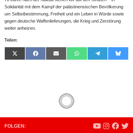
Solidarität mit dem Kampf der palästinensischen Bevölkerung
um Selbstbestimmung, Freiheit und ein Leben in Würde sowie
gegen deutsche Waffenlieferungen, die Krieg und Zerstörung
weiter anheizen.
Teilen:
Share
Share
Share
Share
Share
Share
on
on
on
on
on
on
X
Facebook
Email
WhatsApp
Telegram
Bluesk
(Twitter)
FOLGEN: