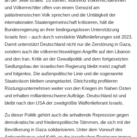
an der Seite Israels“ zu stehen. Während Völkerrechtlerinnen
und Völkerrechtler offen von einem Genozid am
palästinensischen Volk sprechen und die Untätigkeit der
internationalen Staatengemeinschaft kritisieren, hält die
Bundesregierung an ihrer bedingungslosen Unterstützung
Israels fest – auch durch verstärkte Waffenlieferungen seit 2023.
Damit unterstützt Deutschland nicht nur die Zerstörung in Gaza,
sondern auch die völkerrechtswidrigen Angriffe auf den Libanon
und den Iran. Kritik an der Gewaltpolitik und dem fortgesetzten
Siedlungsbau der israelischen Regierung bleibt meist zaghaft
und folgenlos. Die außenpolitische Linie und die sogenannte
Staatsräson bleiben unangetastet. Gleichzeitig profitieren
Rüstungsunternehmen weiter von den Kriegen im Nahen Osten
und erhalten milliardenschwere Aufträge. Deutschland ist und
bleibt nach den USA der zweitgrößte Waffenlieferant Israels.
Zu dieser Politik gehört auch die anhaltende Repression gegen
demokratische und friedenspolitische Stimmen, die sich mit der
Bevölkerung in Gaza solidarisieren. Unter dem Vorwurf des
Antisemitismus wird Kritik an der israelischen Regierung immer