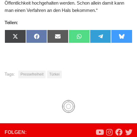
Öffentlichkeit hochgehalten werden. Schon allein damit kann
man einen Verfahren an den Hals bekommen.“
Teilen:
Share
Share
Share
Share
Share
Share
on
on
on
on
on
on
X
Facebook
Email
WhatsApp
Telegram
Bluesk
(Twitter)
Tags:
Pressefreiheit
Türkei
FOLGEN: